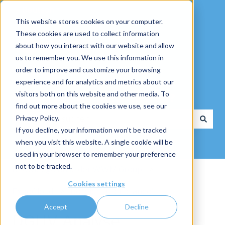
Deutsch
Untermenü für Übersetzungen anzeigen
This website stores cookies on your computer.
These cookies are used to collect information
about how you interact with our website and allow
us to remember you. We use this information in
order to improve and customize your browsing
experience and for analytics and metrics about our
visitors both on this website and other media. To
Wie dürfen wir Ihnen helfen?
find out more about the cookies we use, see our
Privacy Policy.
If you decline, your information won’t be tracked
Es gibt keine Vorschläge, da das Suchfeld leer ist.
when you visit this website. A single cookie will be
used in your browser to remember your preference
not to be tracked.
Knowledge Base der WWM Group
Cookies settings
ExpoCloud
Bereich "Compliance"
Accept
Decline
DGUV Analyse