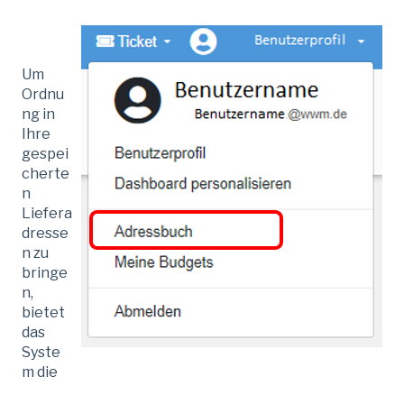
Um
Ordnu
ng in
Ihre
gespei
cherte
n
Liefera
dresse
n zu
bringe
n,
bietet
das
Syste
m die