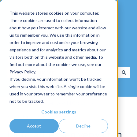
Deutsch
Untermenü für Übersetzungen anzeigen
This website stores cookies on your computer.
These cookies are used to collect information
about how you interact with our website and allow
us to remember you. We use this information in
order to improve and customize your browsing
experience and for analytics and metrics about our
visitors both on this website and other media. To
Wie dürfen wir Ihnen helfen?
find out more about the cookies we use, see our
Privacy Policy.
If you decline, your information won’t be tracked
Es gibt keine Vorschläge, da das Suchfeld leer ist.
when you visit this website. A single cookie will be
used in your browser to remember your preference
not to be tracked.
Knowledge Base der WWM Group
Cookies settings
ExpoCloud
Bereich "Start"
Accept
Decline
Lieferadressen verwalten