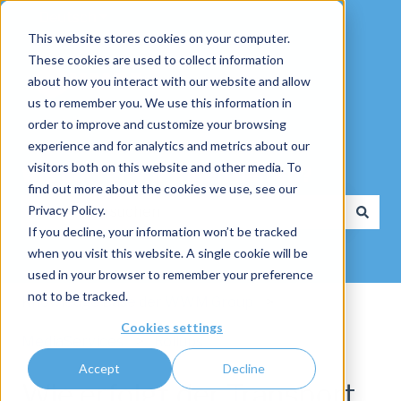
Deutsch
Untermenü für Übersetzungen anzeigen
This website stores cookies on your computer.
These cookies are used to collect information
about how you interact with our website and allow
us to remember you. We use this information in
order to improve and customize your browsing
experience and for analytics and metrics about our
visitors both on this website and other media. To
Wie dürfen wir Ihnen helfen?
find out more about the cookies we use, see our
Privacy Policy.
If you decline, your information won’t be tracked
Es gibt keine Vorschläge, da das Suchfeld leer ist.
when you visit this website. A single cookie will be
used in your browser to remember your preference
not to be tracked.
Knowledge Base der WWM Group
Cookies settings
MediaServices
Rollups
Accept
Decline
Wie erfolgt der Transport