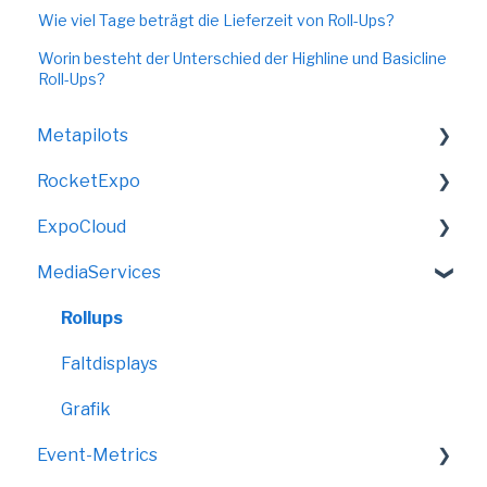
Wie viel Tage beträgt die Lieferzeit von Roll-Ups?
Worin besteht der Unterschied der Highline und Basicline
Roll-Ups?
Metapilots
RocketExpo
VirtualShow
ExpoCloud
LED-Messewand
MediaServices
FAQ
Bereich "Start"
Rollups
Bereich "Shop"
Faltdisplays
Bereich "Vorgänge"
Grafik
Event-Metrics
Bereich "Ressourcen"