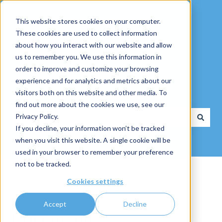
Deutsch
Untermenü für Übersetzungen anzeigen
This website stores cookies on your computer.
These cookies are used to collect information
about how you interact with our website and allow
us to remember you. We use this information in
order to improve and customize your browsing
experience and for analytics and metrics about our
visitors both on this website and other media. To
Wie dürfen wir Ihnen helfen?
find out more about the cookies we use, see our
Privacy Policy.
If you decline, your information won’t be tracked
Es gibt keine Vorschläge, da das Suchfeld leer ist.
when you visit this website. A single cookie will be
used in your browser to remember your preference
not to be tracked.
Knowledge Base der WWM Group
Cookies settings
ExpoCloud
Bereich "Shop"
Accept
Decline
Dokumente im