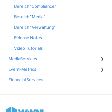
Bereich "Compliance"
Bereich "Media"
Bereich "Verwaltung"
Release Notes
Video Tutorials
MediaServices
Event-Metrics
Rollups
Financial Services
Faltdisplays
FAQ
Grafik