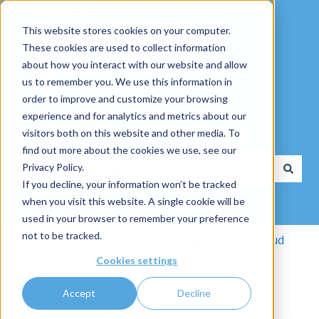
Deutsch
Untermenü für Übersetzungen anzeigen
This website stores cookies on your computer.
These cookies are used to collect information
about how you interact with our website and allow
us to remember you. We use this information in
order to improve and customize your browsing
experience and for analytics and metrics about our
visitors both on this website and other media. To
Wie dürfen wir Ihnen helfen?
find out more about the cookies we use, see our
Privacy Policy.
If you decline, your information won’t be tracked
Es gibt keine Vorschläge, da das Suchfeld leer ist.
when you visit this website. A single cookie will be
used in your browser to remember your preference
not to be tracked.
Knowledge Base der WWM Group
ExpoCloud
Cookies settings
ExpoCloud
Accept
Decline