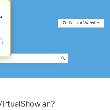
d
cs
Zurück zur Website
r
 VirtualShow an?