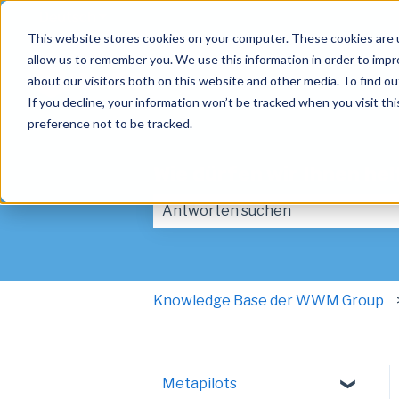
Deutsch
Untermenü für Übersetzungen anzeigen
This website stores cookies on your computer. These cookies are u
allow us to remember you. We use this information in order to imp
about our visitors both on this website and other media. To find ou
If you decline, your information won’t be tracked when you visit th
preference not to be tracked.
Wie dürfen wir Ihnen he
Es gibt keine Vorschläge, da das Suc
Knowledge Base der WWM Group
Metapilots