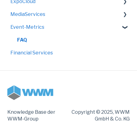
ExpoCloud
LED-Messewand
MediaServices
FAQ
Event-Metrics
Bereich "Start"
Rollups
Bereich "Shop"
Faltdisplays
FAQ
Financial Services
Bereich "Vorgänge"
Grafik
Bereich "Ressourcen"
Bereich "Analytics"
Bereich "Warehouse-Management"
Bereich "Compliance"
Knowledge Base der
Copyright © 2025, WWM
Bereich "Media"
WWM-Group
GmbH & Co. KG
Bereich "Verwaltung"