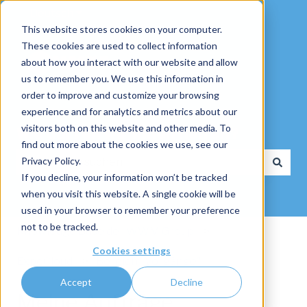
Deutsch
Untermenü für Übersetzungen anzeigen
This website stores cookies on your computer.
These cookies are used to collect information
about how you interact with our website and allow
us to remember you. We use this information in
order to improve and customize your browsing
experience and for analytics and metrics about our
visitors both on this website and other media. To
Wie dürfen wir Ihnen helfen?
find out more about the cookies we use, see our
Privacy Policy.
If you decline, your information won’t be tracked
Es gibt keine Vorschläge, da das Suchfeld leer ist.
when you visit this website. A single cookie will be
used in your browser to remember your preference
not to be tracked.
Knowledge Base der WWM Group
Cookies settings
ExpoCloud
Bereich "Vorgänge"
Accept
Decline
Meine Aufträge