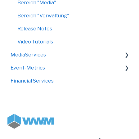
Bereich "Media"
Bereich "Verwaltung"
Release Notes
Video Tutorials
MediaServices
Event-Metrics
Rollups
Financial Services
Faltdisplays
FAQ
Grafik