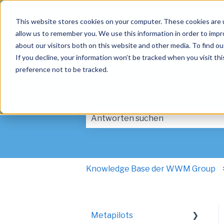
Deutsch
Untermenü für Übersetzungen anzeigen
This website stores cookies on your computer. These cookies are u
allow us to remember you. We use this information in order to imp
about our visitors both on this website and other media. To find ou
If you decline, your information won’t be tracked when you visit th
preference not to be tracked.
Wie dürfen wir Ihnen he
Es gibt keine Vorschläge, da das Suc
Knowledge Base der WWM Group
Metapilots