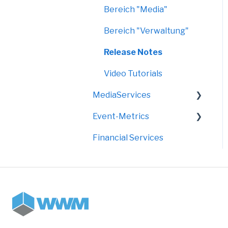
Bereich "Media"
Bereich "Verwaltung"
Release Notes
Video Tutorials
MediaServices
Event-Metrics
Rollups
Financial Services
Faltdisplays
FAQ
Grafik