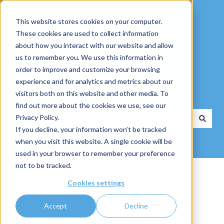
Deutsch
Untermenü für Übersetzungen anzeigen
This website stores cookies on your computer.
These cookies are used to collect information
about how you interact with our website and allow
us to remember you. We use this information in
order to improve and customize your browsing
experience and for analytics and metrics about our
visitors both on this website and other media. To
Wie dürfen wir Ihnen helfen?
find out more about the cookies we use, see our
Privacy Policy.
If you decline, your information won’t be tracked
Es gibt keine Vorschläge, da das Suchfeld leer ist.
when you visit this website. A single cookie will be
used in your browser to remember your preference
not to be tracked.
Knowledge Base der WWM Group
Cookies settings
ExpoCloud
Release Notes
Accept
Decline
myWWM/Expocloud