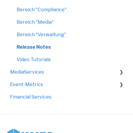
Bereich "Compliance"
Bereich "Media"
Bereich "Verwaltung"
Release Notes
Video Tutorials
MediaServices
Event-Metrics
Rollups
Financial Services
Faltdisplays
FAQ
Grafik