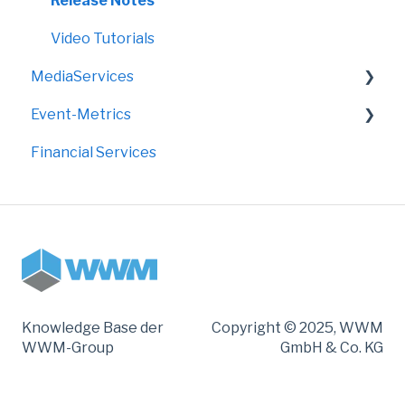
Release Notes
Video Tutorials
MediaServices
Event-Metrics
Rollups
Financial Services
Faltdisplays
FAQ
Grafik
Knowledge Base der
Copyright © 2025, WWM
WWM-Group
GmbH & Co. KG