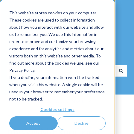
Deutsch
Untermenü für Übersetzungen anzeigen
This website stores cookies on your computer.
These cookies are used to collect information
about how you interact with our website and allow
us to remember you. We use this information in
order to improve and customize your browsing
experience and for analytics and metrics about our
visitors both on this website and other media. To
Wie dürfen wir Ihnen helfen?
find out more about the cookies we use, see our
Privacy Policy.
If you decline, your information won’t be tracked
Es gibt keine Vorschläge, da das Suchfeld leer ist.
when you visit this website. A single cookie will be
used in your browser to remember your preference
not to be tracked.
Knowledge Base der WWM Group
Cookies settings
ExpoCloud
Release Notes
Accept
Decline
myWWM/ExpoCloud