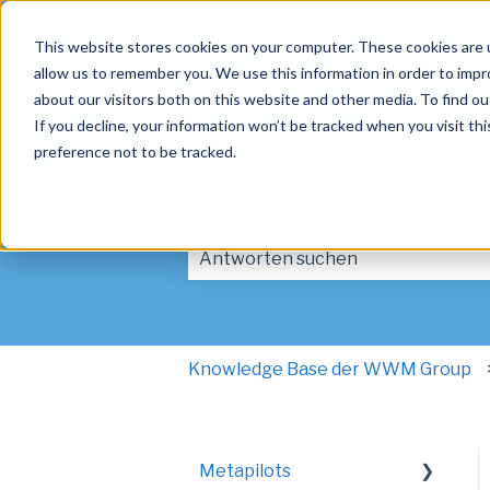
Deutsch
Untermenü für Übersetzungen anzeigen
This website stores cookies on your computer. These cookies are u
allow us to remember you. We use this information in order to imp
about our visitors both on this website and other media. To find ou
If you decline, your information won’t be tracked when you visit th
preference not to be tracked.
Wie dürfen wir Ihnen he
Es gibt keine Vorschläge, da das Suc
Knowledge Base der WWM Group
Metapilots