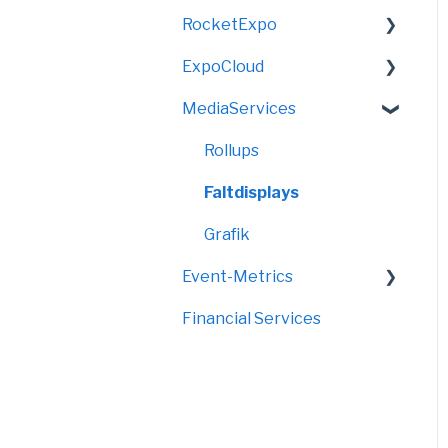
RocketExpo
VirtualShow
ExpoCloud
LED-Messewand
MediaServices
FAQ
Bereich "Start"
Rollups
Bereich "Shop"
Faltdisplays
Bereich "Vorgänge"
Grafik
Event-Metrics
Bereich "Ressourcen"
Financial Services
Bereich "Analytics"
FAQ
Bereich "Warehouse-
Management"
Bereich "Compliance"