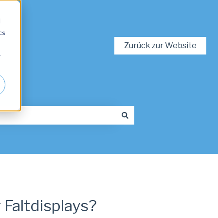
d
cs
Zurück zur Website
r
 Faltdisplays?