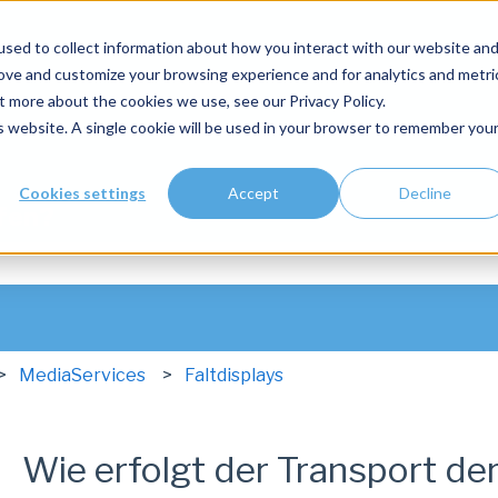
sed to collect information about how you interact with our website an
rove and customize your browsing experience and for analytics and metri
t more about the cookies we use, see our Privacy Policy.
is website. A single cookie will be used in your browser to remember you
Cookies settings
Accept
Decline
lfen?
hfeld leer ist.
MediaServices
Faltdisplays
Wie erfolgt der Transport der