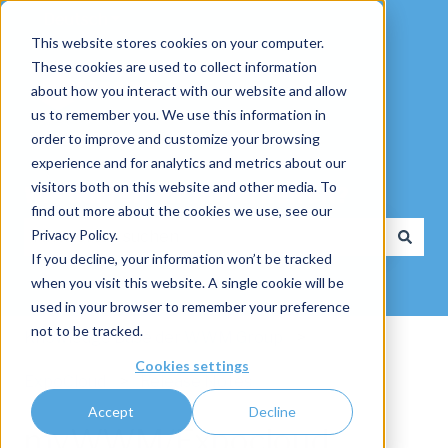
Deutsch
Untermenü für Übersetzungen anzeigen
This website stores cookies on your computer.
These cookies are used to collect information
about how you interact with our website and allow
us to remember you. We use this information in
order to improve and customize your browsing
experience and for analytics and metrics about our
visitors both on this website and other media. To
Wie dürfen wir Ihnen helfen?
find out more about the cookies we use, see our
Privacy Policy.
If you decline, your information won’t be tracked
Es gibt keine Vorschläge, da das Suchfeld leer ist.
when you visit this website. A single cookie will be
used in your browser to remember your preference
not to be tracked.
Knowledge Base der WWM Group
Cookies settings
ExpoCloud
Release Notes
Accept
Decline
myWWM/Expocloud