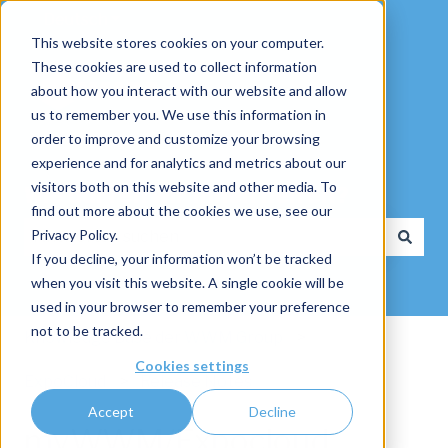
Deutsch
Untermenü für Übersetzungen anzeigen
This website stores cookies on your computer.
These cookies are used to collect information
about how you interact with our website and allow
us to remember you. We use this information in
order to improve and customize your browsing
experience and for analytics and metrics about our
visitors both on this website and other media. To
Wie dürfen wir Ihnen helfen?
find out more about the cookies we use, see our
Privacy Policy.
If you decline, your information won’t be tracked
Es gibt keine Vorschläge, da das Suchfeld leer ist.
when you visit this website. A single cookie will be
used in your browser to remember your preference
not to be tracked.
Knowledge Base der WWM Group
Cookies settings
ExpoCloud
Release Notes
Accept
Decline
myWWM/Expocloud