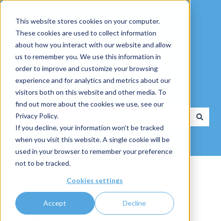
Deutsch
Untermenü für Übersetzungen anzeigen
This website stores cookies on your computer.
These cookies are used to collect information
about how you interact with our website and allow
us to remember you. We use this information in
order to improve and customize your browsing
experience and for analytics and metrics about our
visitors both on this website and other media. To
Wie dürfen wir Ihnen helfen?
find out more about the cookies we use, see our
Privacy Policy.
If you decline, your information won’t be tracked
Es gibt keine Vorschläge, da das Suchfeld leer ist.
when you visit this website. A single cookie will be
used in your browser to remember your preference
not to be tracked.
Knowledge Base der WWM Group
Cookies settings
ExpoCloud
Bereich "Compliance"
Accept
Decline
DGUV Prüfung