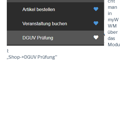
cht
man
in
myW
WM
über
das
Modu
l:
,,Shop->DGUV Prüfung''